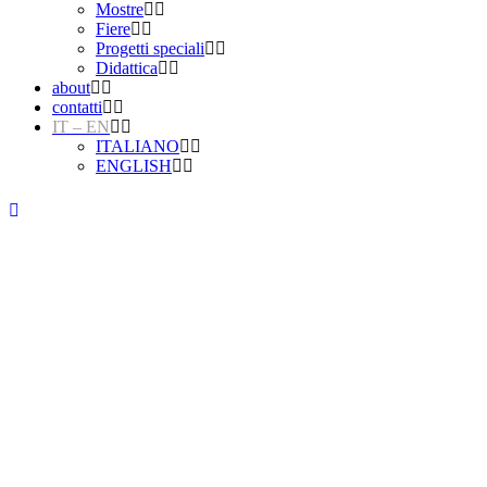
Mostre
Fiere
Progetti speciali
Didattica
about
contatti
IT – EN
ITALIANO
ENGLISH